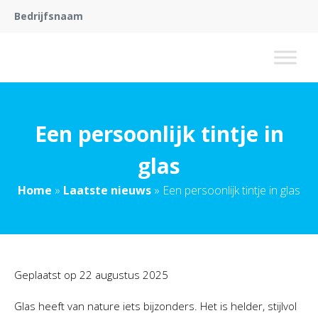
Bedrijfsnaam
Een persoonlijk tintje in
glas
Home
»
Laatste nieuws
»
Een persoonlijk tintje in glas
Geplaatst op
22 augustus 2025
Glas heeft van nature iets bijzonders. Het is helder, stijlvol